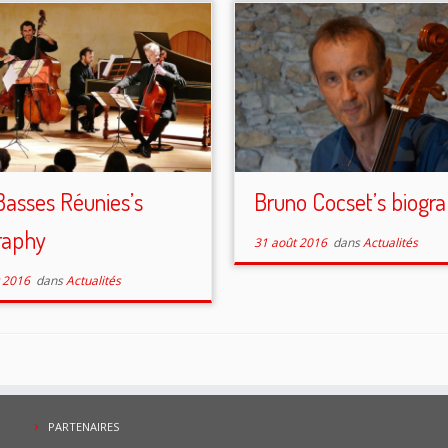
Basses Réunies’s
Bruno Cocset’s biogr
raphy
31 août 2016
dans
Actualités
 2016
dans
Actualités
PARTENAIRES