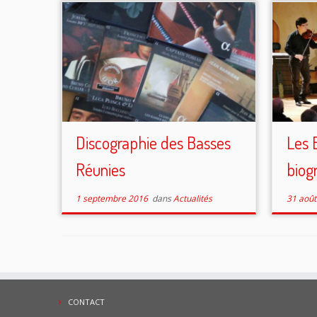
Discographie des Basses
Les 
Réunies
biog
1 septembre 2016
dans
Actualités
31 août
CONTACT