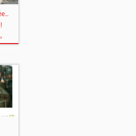
pée…
!
és