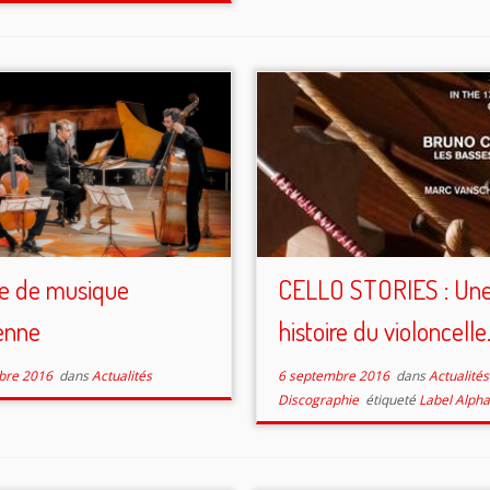
e de musique
CELLO STORIES : Un
enne
histoire du violoncell
bre 2016
dans
Actualités
6 septembre 2016
dans
Actualité
Discographie
étiqueté
Label Alpha