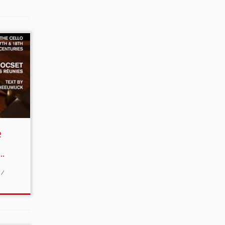
e
e…
s
/