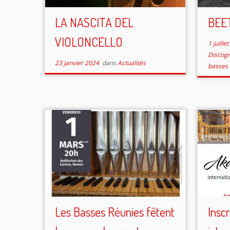
LA NASCITA DEL
BEE
VIOLONCELLO
1 juille
Discog
23 janvier 2024
dans
Actualités
basses 
Les Basses Réunies fêtent
Insc