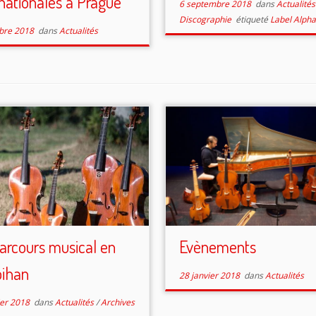
rnationales à Prague
6 septembre 2018
dans
Actualité
Discographie
étiqueté
Label Alpha
bre 2018
dans
Actualités
arcours musical en
Evènements
ihan
28 janvier 2018
dans
Actualités
ier 2018
dans
Actualités
/
Archives