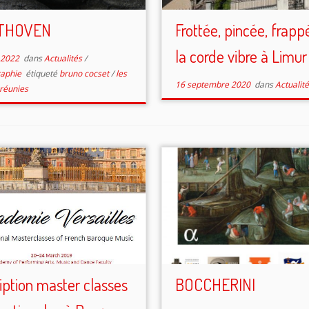
THOVEN
Frottée, pincée, frap
la corde vibre à Limur 
t 2022
dans
Actualités
/
raphie
étiqueté
bruno cocset
/
les
16 septembre 2020
dans
Actualit
réunies
ription master classes
BOCCHERINI