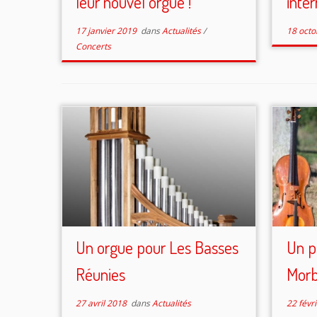
leur nouvel orgue !
inte
17 janvier 2019
dans
Actualités
/
18 octo
Concerts
Un orgue pour Les Basses
Un p
Réunies
Morb
27 avril 2018
dans
Actualités
22 févr