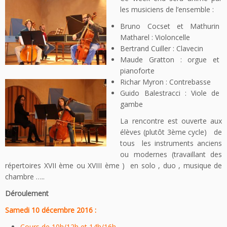
les musiciens de l’ensemble :
Bruno Cocset et Mathurin
Matharel : Violoncelle
Bertrand Cuiller : Clavecin
Maude Gratton : orgue et
pianoforte
Richar Myron : Contrebasse
Guido Balestracci : Viole de
gambe
La rencontre est ouverte aux
élèves (plutôt 3ème cycle) de
tous les instruments anciens
ou modernes (travaillant des
répertoires XVII ème ou XVIII ème ) en solo , duo , musique de
chambre …..
Déroulement
Samedi 10 décembre 2016 :
Cours de 10h/12h et 14h/16h