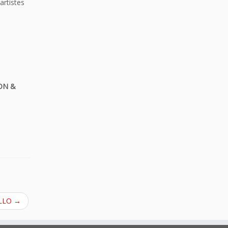
 artistes
TON &
ELLO
→