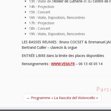
13h : Visite de l’
Atelier de Lutherie
et du
Centre de 
14h : Projection
15h : Concert
16h : Visite, Exposition, Rencontres
17h : Projection
18h : Concert
19h : Visite, Exposition, Rencontres
LES BASSES REUNIES : Bruno COCSET & Emmanuel JAC
Bertrand Cuiller – clavecin & orgue
ENTRÉE LIBRE dans la limite des places disponibles
Renseignements :
WWW.VEMI.FR
– 06 13 43 05 14
Parc
←
Programme « La Nascita del Violoncello »