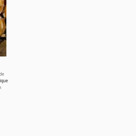
 de
ique
n