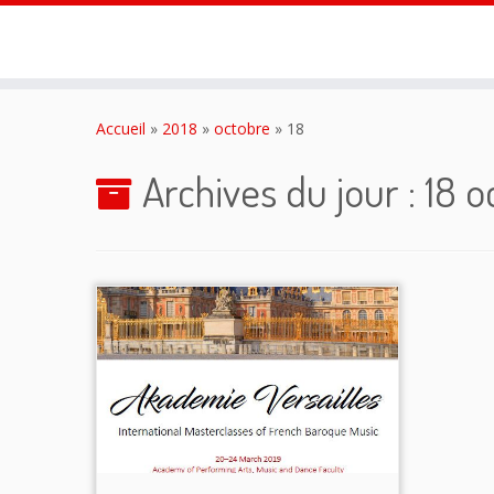
Passer
au
Accueil
»
2018
»
octobre
»
18
contenu
Archives du jour :
18 o