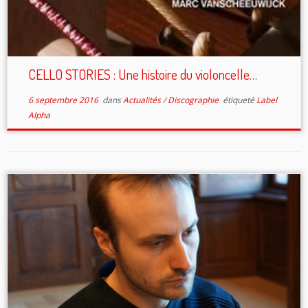
CELLO STORIES : Une histoire du violoncelle…
6 septembre 2016
dans
Actualités
/
Discographie
étiqueté
Label
Alpha