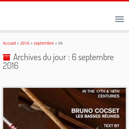
Passer
au
Accueil
»
2016
»
septembre
»
06
contenu
Archives du jour :
6 septembre
2016