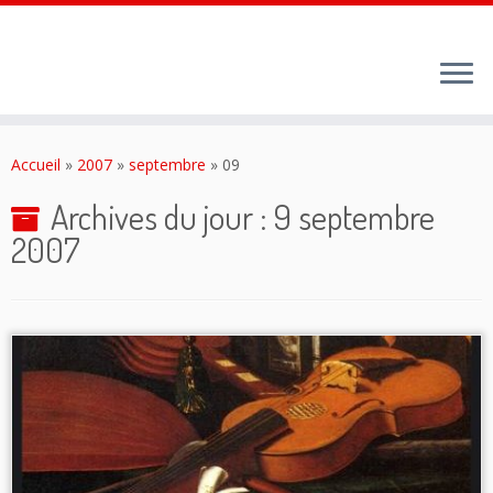
Passer
au
Accueil
»
2007
»
septembre
»
09
contenu
Archives du jour :
9 septembre
2007