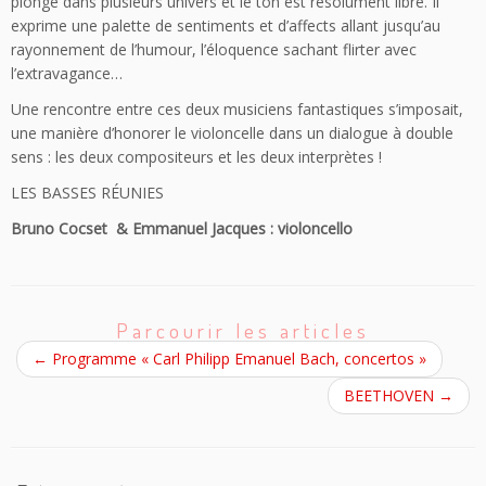
plongé dans plusieurs univers et le ton est résolument libre. Il
exprime une palette de sentiments et d’affects allant jusqu’au
rayonnement de l’humour, l’éloquence sachant flirter avec
l’extravagance…
Une rencontre entre ces deux musiciens fantastiques s’imposait,
une manière d’honorer le violoncelle dans un dialogue à double
sens : les deux compositeurs et les deux interprètes !
LES BASSES RÉUNIES
Bruno Cocset & Emmanuel Jacques : violoncello
Parcourir les articles
←
Programme « Carl Philipp Emanuel Bach, concertos »
BEETHOVEN
→