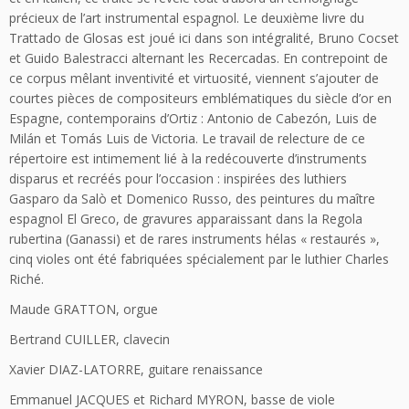
précieux de l’art instrumental espagnol. Le deuxième livre du
Trattado de Glosas est joué ici dans son intégralité, Bruno Cocset
et Guido Balestracci alternant les Recercadas. En contrepoint de
ce corpus mêlant inventivité et virtuosité, viennent s’ajouter de
courtes pièces de compositeurs emblématiques du siècle d’or en
Espagne, contemporains d’Ortiz : Antonio de Cabezón, Luis de
Milán et Tomás Luis de Victoria. Le travail de relecture de ce
répertoire est intimement lié à la redécouverte d’instruments
disparus et recréés pour l’occasion : inspirées des luthiers
Gasparo da Salò et Domenico Russo, des peintures du maître
espagnol El Greco, de gravures apparaissant dans la Regola
rubertina (Ganassi) et de rares instruments hélas « restaurés »,
cinq violes ont été fabriquées spécialement par le luthier Charles
Riché.
Maude GRATTON, orgue
Bertrand CUILLER, clavecin
Xavier DIAZ-LATORRE, guitare renaissance
Emmanuel JACQUES et Richard MYRON, basse de viole