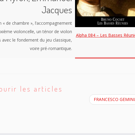
Jacques
on « de chambre », l’accompagnement
uxième violoncelle, un ténor de violon
Alpha 084 – Les Basses Réuni
s avec le fondement du jeu classique,
voire pré-romantique.
ourir les articles
FRANCESCO GEMIN