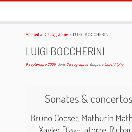
Passer
au
Accueil
»
Discographie
»
LUIGI BOCCHERINI
contenu
LUIGI BOCCHERINI
9 septembre 2005
dans
Discographie
étiqueté
Label Alpha
Sonates & concertos
Bruno Cocset, Mathurin Matha
Xavier Diaz-Latorre, Rich