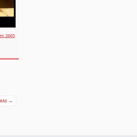
es 2005
IANI
→