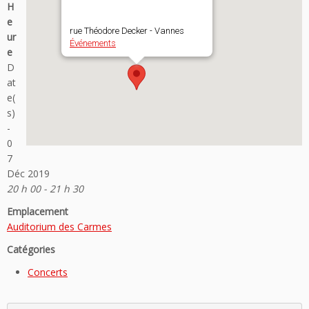
H
e
rue Théodore Decker - Vannes
ur
Événements
e
D
at
e(
s)
-
0
7
Déc 2019
20 h 00 - 21 h 30
Emplacement
Auditorium des Carmes
Catégories
Concerts