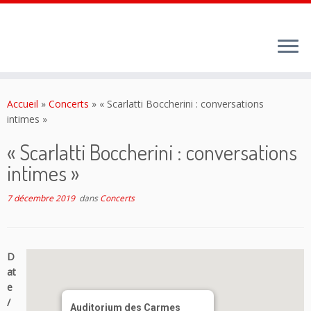
Passer
au
Accueil
»
Concerts
»
« Scarlatti Boccherini : conversations
contenu
intimes »
« Scarlatti Boccherini : conversations
intimes »
7 décembre 2019
dans
Concerts
D
at
e
/
Auditorium des Carmes