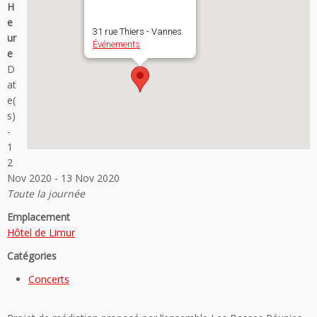
H
e
31 rue Thiers - Vannes
ur
Événements
e
D
at
e(
s)
-
1
2
Nov 2020 - 13 Nov 2020
Toute la journée
Emplacement
Hôtel de Limur
Catégories
Concerts