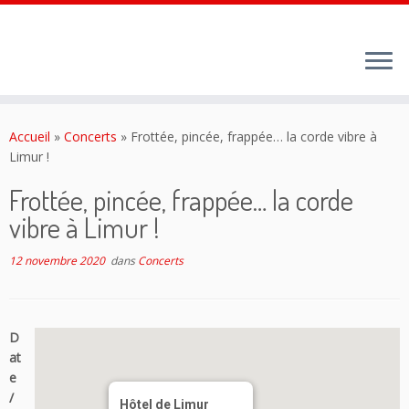
Passer
au
Accueil
»
Concerts
»
Frottée, pincée, frappée… la corde vibre à
contenu
Limur !
Frottée, pincée, frappée… la corde
vibre à Limur !
12 novembre 2020
dans
Concerts
D
at
e
/
Hôtel de Limur