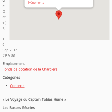
ur
Événements
e
D
at
e(
s)
-
1
6
Sep 2016
19 h 30
Emplacement
Fonds de dotation de la Chardière
Catégories
Concerts
« Le Voyage du Captain Tobias Hume »
Les Basses Réunies