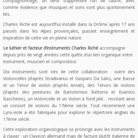
compagnonnage, un désir d’apprendre l’un de l’autre, avec
comme évidence que musiques et sons sont plus qu’intimement
liés.
Charles Riché est aujourd’hui installé dans la Drôme après 17 ans
passés dans les Alpes provençales, puisant enseignement et
inspiration de cette vie en pleine nature.
Le luthier et facteur d’instruments Charles Riché
accompagne
depuis près de vingt années cette quête d’un lien organique entre
instrument, musicien et compositeur.
Dix instruments sont nés de cette collaboration : outre des
Violoncelles (d’après Stradivarius et Gasparo Da Salo), une Basse
et un Ténor de violon (d’après Amati), des Ténors de violons
(d’après des peintures de Bartolomeo Betterra et Evaristo
Baschenis), un Violoncelle et un Violon à fond plié… recréant ainsi
un consort de violons du 17ième siècle. Tout récemment une
Lyra-viole a été fabriquée pour explorer le répertoire anglais du
17ème siècle.
Cette exploration organologique se prolonge avec les instruments
à clavier : un Clavecin allemand mais de facture plutôt italienne de