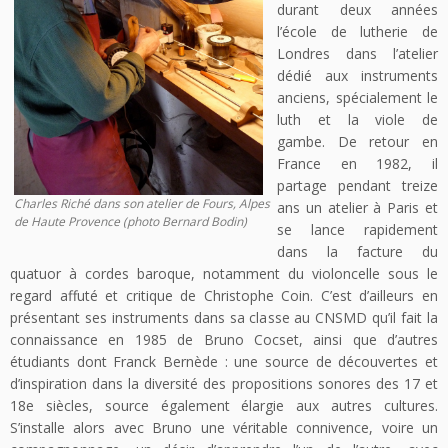
durant deux années
l’école de lutherie de
Londres dans l’atelier
dédié aux instruments
anciens, spécialement le
luth et la viole de
gambe. De retour en
France en 1982, il
partage pendant treize
Charles Riché dans son atelier de Fours, Alpes
ans un atelier à Paris et
de Haute Provence (photo Bernard Bodin)
se lance rapidement
dans la facture du
quatuor à cordes baroque, notamment du violoncelle sous le
regard affuté et critique de Christophe Coin. C’est d’ailleurs en
présentant ses instruments dans sa classe au CNSMD qu’il fait la
connaissance en 1985 de Bruno Cocset, ainsi que d’autres
étudiants dont Franck Bernède : une source de découvertes et
d’inspiration dans la diversité des propositions sonores des 17 et
18e siècles, source également élargie aux autres cultures.
S’installe alors avec Bruno une véritable connivence, voire un